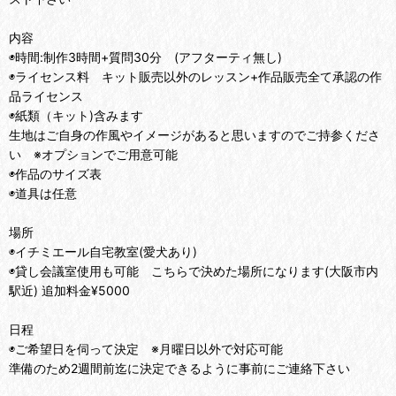
内容
◉時間:制作3時間+質問30分 (アフターティ無し)
◉ライセンス料 キット販売以外のレッスン+作品販売全て承認の作
品ライセンス
◉紙類（キット)含みます
生地はご自身の作風やイメージがあると思いますのでご持参くださ
い ※オプションでご用意可能
◉作品のサイズ表
◉道具は任意
場所
◉イチミエール自宅教室(愛犬あり)
◉貸し会議室使用も可能 こちらで決めた場所になります(大阪市内
駅近) 追加料金¥5000
日程
◉ご希望日を伺って決定 ※月曜日以外で対応可能
準備のため2週間前迄に決定できるように事前にご連絡下さい