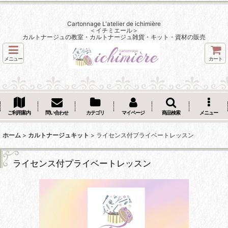
Cartonnage L'atelier de ichimière
＜イチミエール＞
カルトナージュの教室・カルトナージュ雑貨・キット・資材の販売
メニュー
カート
ご利用案内
問い合わせ
カテゴリ
マイページ
商品検索
メニュー
ホーム
>
カルトナージュキット
>
ライセンス付プライベートレッスン
ライセンス付プライベートレッスン